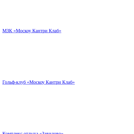
МЗК «Москоу Кантри Клаб»
Гольф-клуб «Москоу Кантри Клаб»
Комплекс отдыха «Завидово»