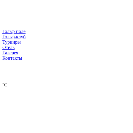
Гольф-поле
Гольф-клуб
Турниры
Отель
Галерея
Контакты
°С