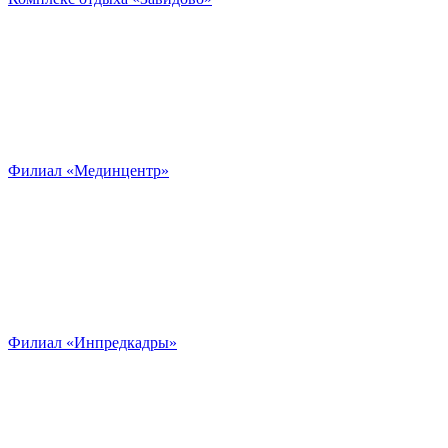
Филиал «Мединцентр»
Филиал «Инпредкадры»