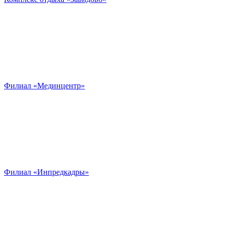
Филиал «Мединцентр»
Филиал «Инпредкадры»