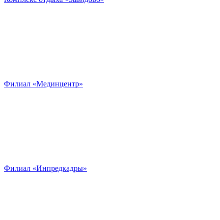
Филиал «Мединцентр»
Филиал «Инпредкадры»