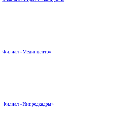
Филиал «Мединцентр»
Филиал «Инпредкадры»