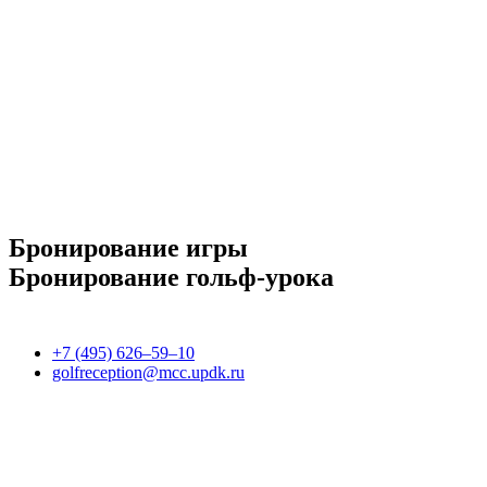
Бронирование игры
Бронирование гольф-урока
+7 (495) 626–59–10
golfreception@mcc.updk.ru