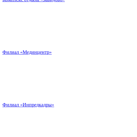
Филиал «Мединцентр»
Филиал «Инпредкадры»