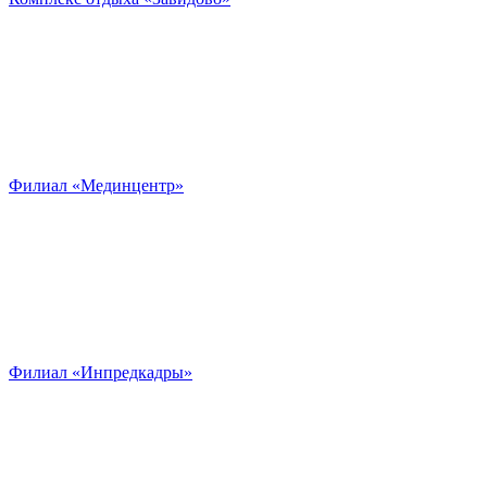
Филиал «Мединцентр»
Филиал «Инпредкадры»