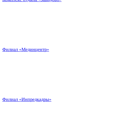
Филиал «Мединцентр»
Филиал «Инпредкадры»