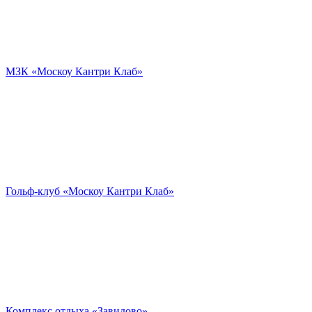
МЗК «Москоу Кантри Клаб»
Гольф-клуб «Москоу Кантри Клаб»
Комплекс отдыха «Завидово»