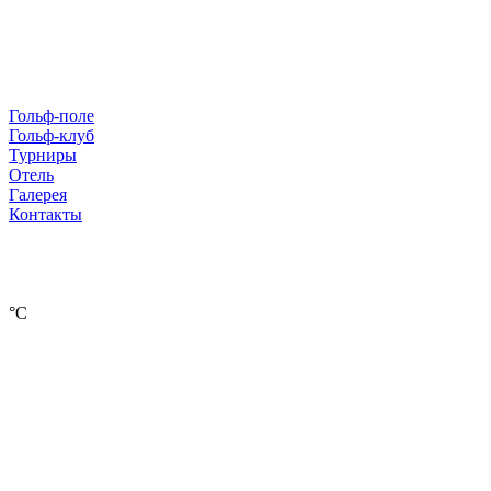
Гольф-поле
Гольф-клуб
Турниры
Отель
Галерея
Контакты
°С