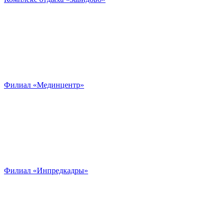
Филиал «Мединцентр»
Филиал «Инпредкадры»