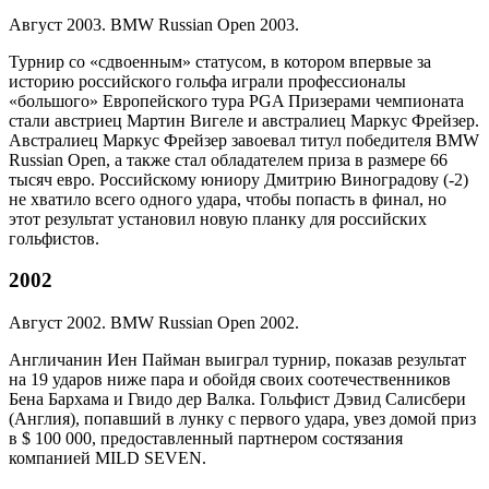
Август 2003. BMW Russian Open 2003.
Турнир со «сдвоенным» статусом, в котором впервые за
историю российского гольфа играли профессионалы
«большого» Европейского тура PGA Призерами чемпионата
стали австриец Мартин Вигеле и австралиец Маркус Фрейзер.
Австралиец Маркус Фрейзер завоевал титул победителя BMW
Russian Open, а также стал обладателем приза в размере 66
тысяч евро. Российскому юниору Дмитрию Виноградову (-2)
не хватило всего одного удара, чтобы попасть в финал, но
этот результат установил новую планку для российских
гольфистов.
2002
Август 2002. BMW Russian Open 2002.
Англичанин Иен Пайман выиграл турнир, показав результат
на 19 ударов ниже пара и обойдя своих соотечественников
Бена Бархама и Гвидо дер Валка. Гольфист Дэвид Салисбери
(Англия), попавший в лунку с первого удара, увез домой приз
в $ 100 000, предоставленный партнером состязания
компанией MILD SEVEN.