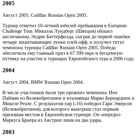
2005
Август 2005. Cadillac Russian Open 2005.
Турнир отметил 10-летний юбилей пребывания в European
Challenge Tour. Микаэль Лундберг (Швеция) обошел
англичанина Эндрю Баттерфилда, сыграв до первой ошибки
четыре захватывающие лунки плей-офф, и получил титул
чемпиона турнира Cadillac Russian Open 2005. Победа
обеспечила ему главный приз в 67 599 евро и бесценную
путевку на участие в турнирах Европейского тура в 2006 году.
2004
Август 2004. BMW Russian Open 2004.
В числе участников были три прежних чемпиона: Иен
Пайман из Великобритании и итальянцы Марко Бернардини и
Микеле Реале. С результатом пар (-16) победил Гари Эмерсон
(Великобритания), для которого выигрыш стал первым
призовым местом в Европейском турнире. Он опередил
Маркуса Бриера из Австрии лишь на два удара.
2003