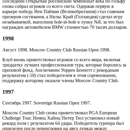
Последний Открытый российский чемпионат века по гольфу
снова собрал игроков со всего света. Одержав первую в
карьере победу, Иен Пайман (Великобритания) стал главным
призером состязания, а Нильс Край (Голландия) сделал игру
незабываемой, выполнив hole-in-hole в лунку №8, за что был
награжден автомобилем BMW стоимостью 70 тысяч долларов.
1998
Август 1998. Moscow Country Club Russian Open 1998.
Клуб вновь приветствовал игроков со всего мира, включая
тридцатку лучших профессионалов тура, которые боролись за
призовой фонд. Англичанин Уоррен Беннетт с рекордным
результатом (-18) стал победителем в этом соревновании,
поддержку которому оказали члены Moscow Country Club.
1997
Сентябрь 1997. Sovereign Russian Open 1997.
Moscow Country Club снова приветствовал PGA European
Challenge Tour. Немец Хайнц Питер Тюл установил новый
рекорд поля с результатом 64 удара. Победитель турнира был
определен после переигровки на двух лунках между