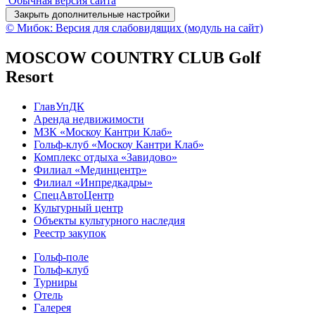
Обычная версия сайта
Закрыть дополнительные настройки
© Мибок: Версия для слабовидящих (модуль на сайт)
MOSCOW COUNTRY CLUB Golf
Resort
ГлавУпДК
Аренда недвижимости
МЗК «Москоу Кантри Клаб»
Гольф-клуб «Москоу Кантри Клаб»
Комплекс отдыха «Завидово»
Филиал «Мединцентр»
Филиал «Инпредкадры»
СпецАвтоЦентр
Культурный центр
Объекты культурного наследия
Реестр закупок
Гольф-поле
Гольф-клуб
Турниры
Отель
Галерея