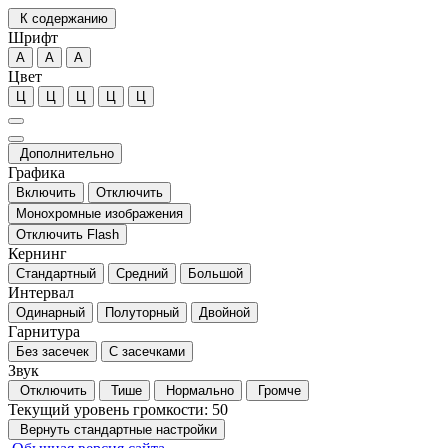
К содержанию
Шрифт
А
А
А
Цвет
Ц
Ц
Ц
Ц
Ц
Дополнительно
Графика
Включить
Отключить
Монохромные изображения
Отключить Flash
Кернинг
Стандартный
Средний
Большой
Интервал
Одинарный
Полуторный
Двойной
Гарнитура
Без засечек
С засечками
Звук
Отключить
Тише
Нормально
Громче
Текущий уровень громкости:
50
Вернуть стандартные настройки