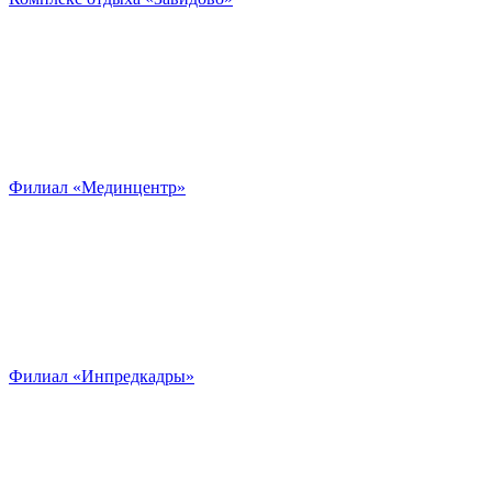
Филиал «Мединцентр»
Филиал «Инпредкадры»