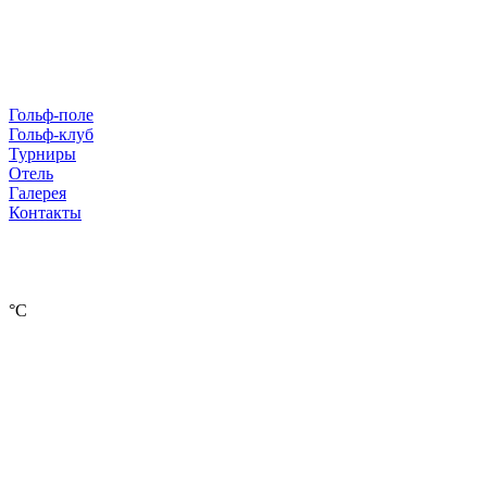
Гольф-поле
Гольф-клуб
Турниры
Отель
Галерея
Контакты
°С