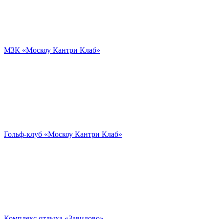
МЗК «Москоу Кантри Клаб»
Гольф-клуб «Москоу Кантри Клаб»
Комплекс отдыха «Завидово»